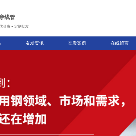
G穿线管
质优价廉 ● 定制批发
品
友发资讯
友发案例
在线留言