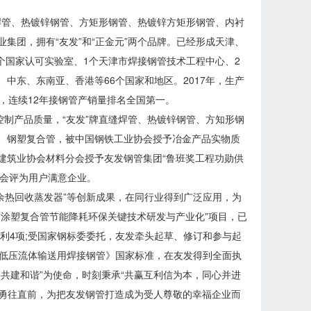
缝焊管、热镀锌钢管、方矩形钢管、热镀锌方矩形钢管、内衬
集团，拥有“友发”和“正金元”两个品牌。已经形成天津、
个国家认可实验室、1个天津市焊接钢管技术工程中心、2
中东、东南亚、香港等66个国家和地区。2017年，生产
0强，连续12年接钢管产销量排名全国第一。
控制产品质量，“友发”牌直缝焊管、热镀锌钢管、方知形钢
管、钢塑复合管，被中国钢铁工业协会授予冶金产品实物质
，中国建筑业协会材料分会授予友发钢管集团“鲁班奖工程功勋供
员会评为用户满意企业。
管余热回收蒸发器”等创新成果，在同行业得到广泛应用，为
“涂塑复合管节能降耗环保关键技术研发与产业化”项目，已
明专利4项;受国家钢标委委托，友发牵头起草、修订和参与起
15 《低压流体输送用焊接钢管》国家标准，在友发得到全面执
共建和谐”为使命，时刻秉承“共赢互利信为本，同心并进
肩勇往直前，为把友发钢管打造成为受人尊敬的幸福企业而