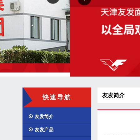
友发简介
快速导航

友发简介

友发产品