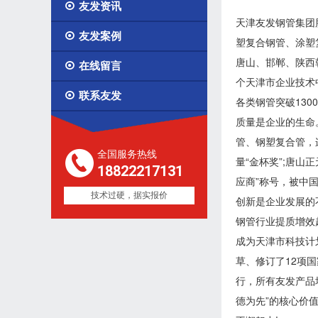

友发资讯
天津友发钢管集团

友发案例
塑复合钢管、涂塑
唐山、邯郸、陕西

在线留言
个天津市企业技术

联系友发
各类钢管突破130
质量是企业的生命
管、钢塑复合管，
全国服务热线
量“金杯奖”;唐山
18822217131
应商”称号，被中
技术过硬，据实报价
创新是企业发展的
钢管行业提质增效
成为天津市科技计划
草、修订了12项国
行，所有友发产品
德为先”的核心价