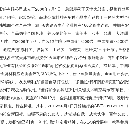
股份有限公司成立于2000年7月1日，总部座落于天津大邱庄，是集直
复合钢管、螺旋焊管、高速公路材料等多种产品生产销售于一体的大型企业
韩城四个生产基地，旗下8家钢管生产企业拥有160余条生产线，并拥有3
中心。产品销往全国各地，并远销北美洲、南美洲、欧洲、非洲、大洋洲、
0万吨。自2006年至今，连续12年跻身中国企业500强、中国制造业50
。通过严把“原料关、设备关、工艺关、管理关、检验关”五个环节，严格
连续多年被天津市政府授予“天津市名牌产品”称号;镀锌钢管、方矩形钢
正元管业有限公司荣获2016年“河北省政府质量奖(组织奖)”。2015年
国金属材料流通协会评为“3A”级信用企业，被中国质量协会、全国用户委
不竭动力。友发研制的“钢管自动打包机”、“多推拉杆钢管镀锌装置”"热
起到了积极推动作用。“镀锌炉余热深!度利用关键技术研究与示范”项目、
项目(课题)。截至2017年12月，全集团拥有实用新型专利78项、发
家标准、行业标准。其中，2016年6月1日开始施行的GB/T3091-20
均符合新国标。自强不息的友发人，以“超越自我，成就伙伴，百年友发，
值观，发扬“律己利他，合作进取”的友发精神，在未来的发展中，携手并